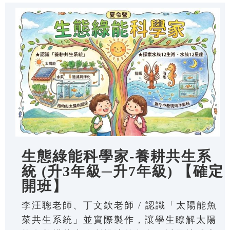
生態綠能科學家-養耕共生系
統 (升3年級─升7年級) 【確定
開班】
李汪聰老師、丁文欽老師 / 認識「太陽能魚
菜共生系統」並實際製作，讓學生瞭解太陽