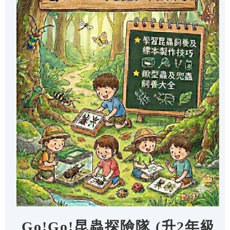
Go!Go!昆蟲探險隊 (升2年級