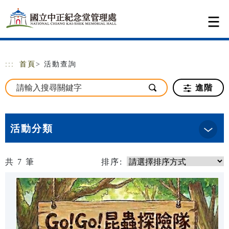
跳到主要內容
網站導覽
:::
首頁
> 活動查詢
進階
活動分類
共
7
筆
排序: