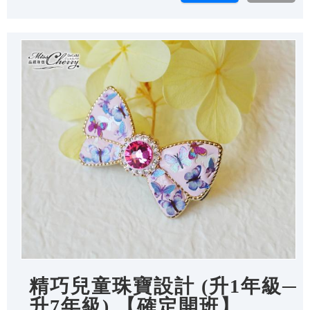
精巧兒童珠寶設計 (升1年級─
升7年級) 【確定開班】