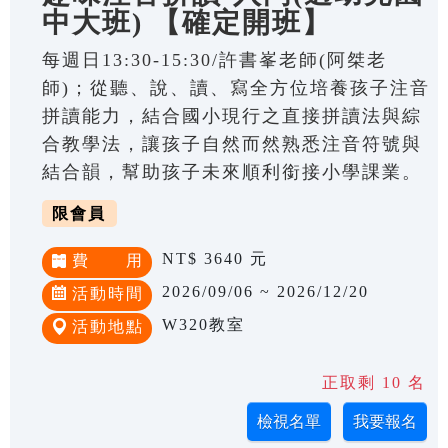
中大班) 【確定開班】
每週日13:30-15:30/許書峯老師(阿桀老
師)；從聽、說、讀、寫全方位培養孩子注音
拼讀能力，結合國小現行之直接拼讀法與綜
合教學法，讓孩子自然而然熟悉注音符號與
結合韻，幫助孩子未來順利銜接小學課業。
限會員
NT$ 3640 元
費 用
2026/09/06 ~ 2026/12/20
活動時間
W320教室
活動地點
正取剩 10 名