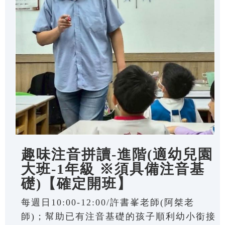
趣味注音拼讀-進階(適幼兒園
大班-1年級 ※須具備注音基
礎)【確定開班】
每週日10:00-12:00/許書峯老師(阿桀老
師)；幫助已有注音基礎的孩子順利幼小銜接