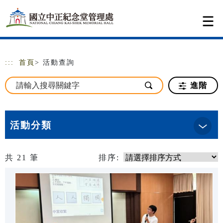
跳到主要內容
網站導覽
:::
首頁
> 活動查詢
進階
活動分類
共
21
筆
排序: