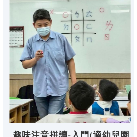
趣味注音拼讀-入門(適幼兒園