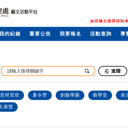
如切換分頁再回到本
我的紀錄
重要公告
我要報名
活動查詢
導
進階
意研習班
夏令營
創藝學園
藝學堂
表
文展覽