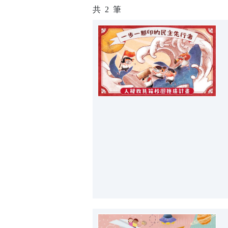
共
2
筆