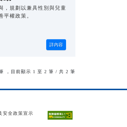
與，規劃以兼具性別與兒童
善平權政策。
筆 ，目前顯示
1
至
2
筆 / 共 2 筆
及安全政策宣示