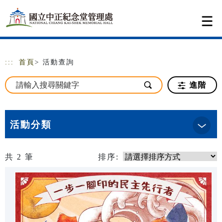
跳到主要內容
網站導覽
:::
首頁
> 活動查詢
進階
活動分類
共
2
筆
排序: