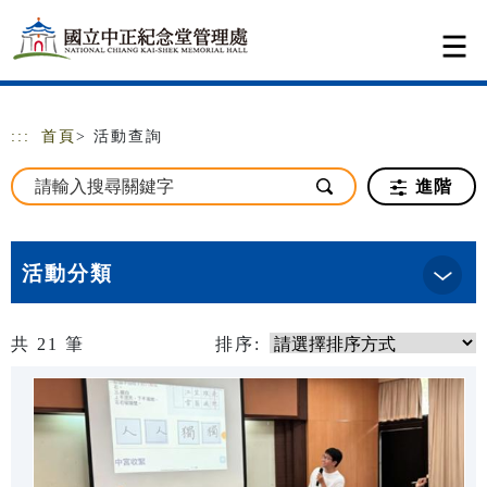
跳到主要內容
網站導覽
:::
首頁
> 活動查詢
進階
活動分類
共
21
筆
排序: