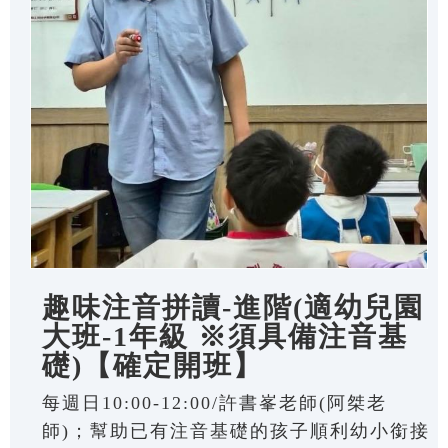
趣味注音拼讀-進階(適幼兒園
大班-1年級 ※須具備注音基
礎)【確定開班】
每週日10:00-12:00/許書峯老師(阿桀老
師)；幫助已有注音基礎的孩子順利幼小銜接