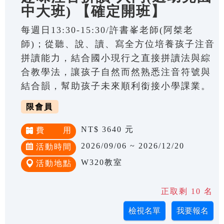
中大班) 【確定開班】
每週日13:30-15:30/許書峯老師(阿桀老
師)；從聽、說、讀、寫全方位培養孩子注音
拼讀能力，結合國小現行之直接拼讀法與綜
合教學法，讓孩子自然而然熟悉注音符號與
結合韻，幫助孩子未來順利銜接小學課業。
限會員
NT$ 3640 元
費 用
2026/09/06 ~ 2026/12/20
活動時間
W320教室
活動地點
正取剩 10 名