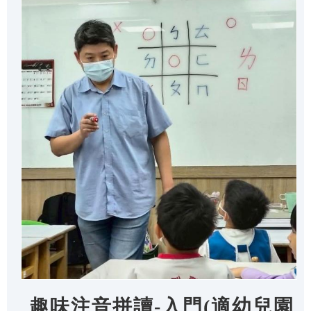
趣味注音拼讀-入門(適幼兒園