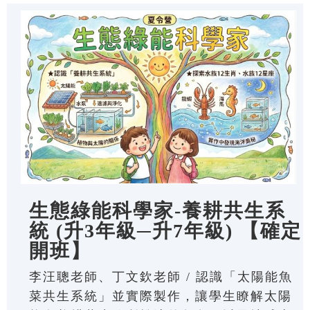
生態綠能科學家-養耕共生系
統 (升3年級─升7年級) 【確定
開班】
李汪聰老師、丁文欽老師 / 認識「太陽能魚
菜共生系統」並實際製作，讓學生瞭解太陽