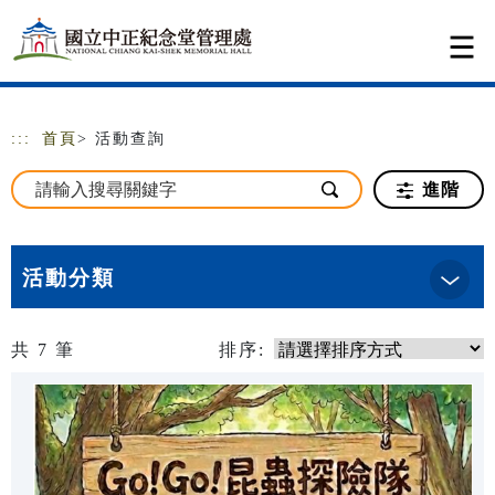
跳到主要內容
網站導覽
:::
首頁
> 活動查詢
進階
活動分類
共
7
筆
排序: