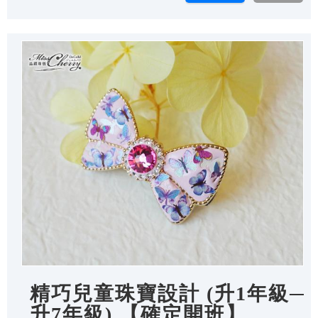
精巧兒童珠寶設計 (升1年級─
升7年級) 【確定開班】