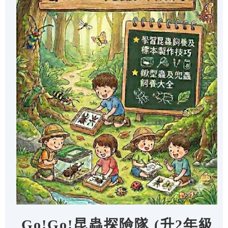
Go!Go!昆蟲探險隊 (升2年級