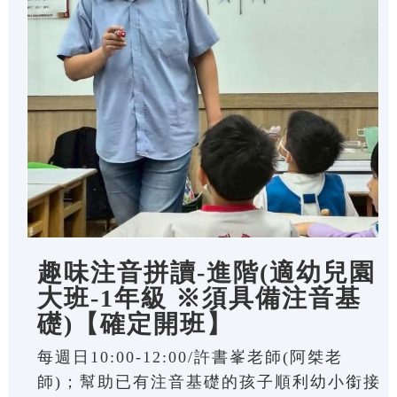
趣味注音拼讀-進階(適幼兒園
大班-1年級 ※須具備注音基
礎)【確定開班】
每週日10:00-12:00/許書峯老師(阿桀老
師)；幫助已有注音基礎的孩子順利幼小銜接