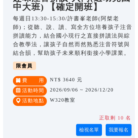
中大班) 【確定開班】
每週日13:30-15:30/許書峯老師(阿桀老
師)；從聽、說、讀、寫全方位培養孩子注音
拼讀能力，結合國小現行之直接拼讀法與綜
合教學法，讓孩子自然而然熟悉注音符號與
結合韻，幫助孩子未來順利銜接小學課業。
限會員
NT$ 3640 元
費 用
2026/09/06 ~ 2026/12/20
活動時間
W320教室
活動地點
正取剩 10 名