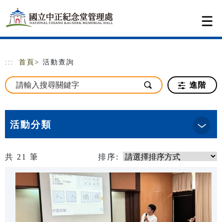
跳到主要內容
網站導覽
:::
首頁
> 活動查詢
進階
活動分類
共
21
筆
排序: