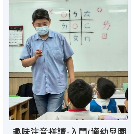
趣味注音拼讀-入門(適幼兒園