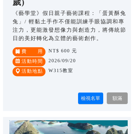
歲)
《藝學堂》假日親子藝術課程：「蛋黃酥兔
兔」/ 輕黏土手作不僅能訓練手眼協調和專
注力，更能激發想像力與創造力，將傳統節
日的美好轉化為立體的藝術創作。
NT$ 600 元
費 用
2026/09/20
活動時間
W315教室
活動地點