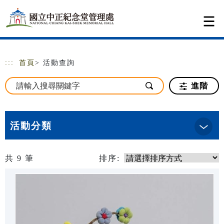
跳到主要內容
網站導覽
:::
首頁
> 活動查詢
進階
活動分類
共
9
筆
排序: