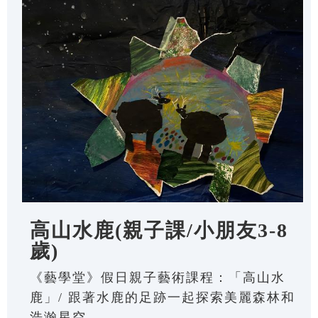
高山水鹿(親子課/小朋友3-8
歲)
《藝學堂》假日親子藝術課程：「高山水
鹿」/ 跟著水鹿的足跡一起探索美麗森林和
浩瀚星空。