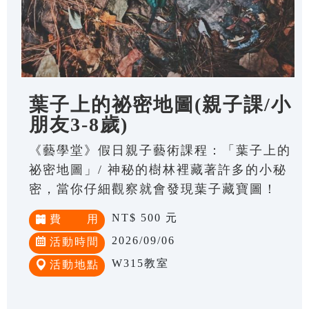
葉子上的祕密地圖(親子課/小
朋友3-8歲)
《藝學堂》假日親子藝術課程：「葉子上的
祕密地圖」/ 神秘的樹林裡藏著許多的小秘
密，當你仔細觀察就會發現葉子藏寶圖！
NT$ 500 元
費 用
2026/09/06
活動時間
W315教室
活動地點