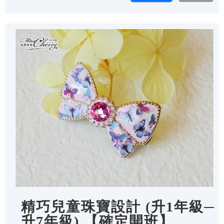
精巧兒童珠寶設計 (升1年級─
升7年級) 【確定開班】