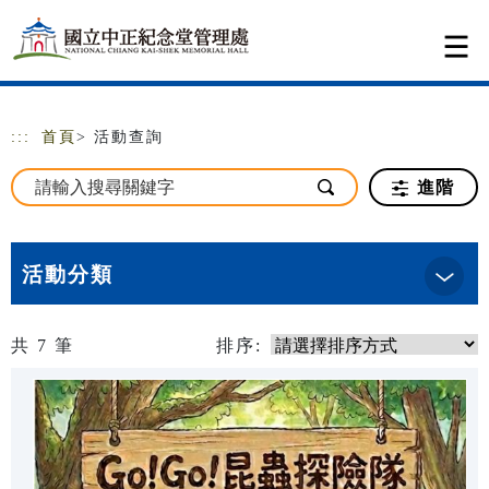
跳到主要內容
網站導覽
:::
首頁
> 活動查詢
進階
活動分類
共
7
筆
排序: