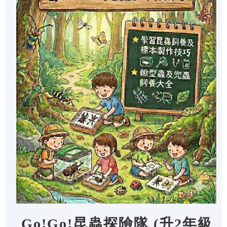
Go!Go!昆蟲探險隊 (升2年級