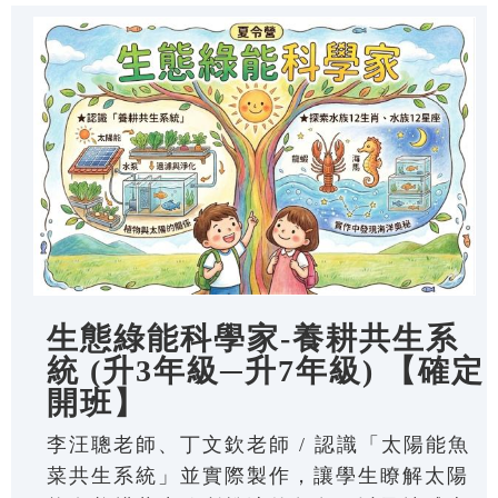
生態綠能科學家-養耕共生系
統 (升3年級─升7年級) 【確定
開班】
李汪聰老師、丁文欽老師 / 認識「太陽能魚
菜共生系統」並實際製作，讓學生瞭解太陽