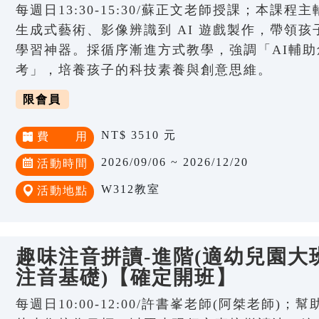
每週日13:30-15:30/蘇正文老師授課；本課程
生成式藝術、影像辨識到 AI 遊戲製作，帶領孩子
學習神器。採循序漸進方式教學，強調「AI輔助
考」，培養孩子的科技素養與創意思維。
限會員
NT$ 3510 元
費 用
2026/09/06 ~ 2026/12/20
活動時間
W312教室
活動地點
趣味注音拼讀-進階(適幼兒園大班
注音基礎)【確定開班】
每週日10:00-12:00/許書峯老師(阿桀老師)