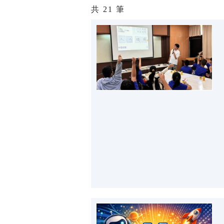
共
21
筆