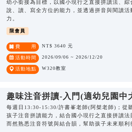
幼小銜接為目標，以國小現行之直接拼讀法、綜
說、讀、寫全方位的能力，並透過拼音與閱讀活
力。
限會員
NT$ 3640 元
費 用
2026/09/06 ~ 2026/12/20
活動時間
W320教室
活動地點
趣味注音拼讀-入門(適幼兒園中
每週日13:30-15:30/許書峯老師(阿桀老師)
孩子注音拼讀能力，結合國小現行之直接拼讀法
而然熟悉注音符號與結合韻，幫助孩子未來順利