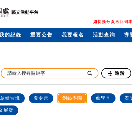
如切換分頁再回到本
我的紀錄
重要公告
我要報名
活動查詢
導
進階
意研習班
夏令營
創藝學園
藝學堂
表
文展覽