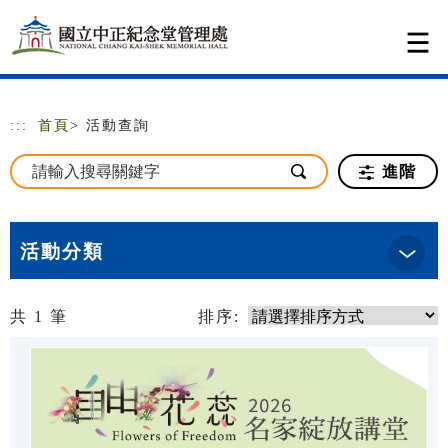
跳到主要內容
網站導覽
:::
首頁
> 活動查詢
進階
活動分類
共
1
筆
排序: