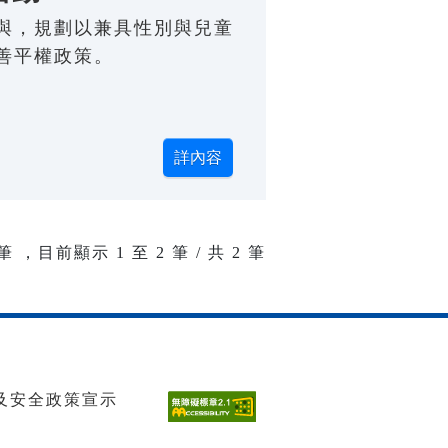
與，規劃以兼具性別與兒童
善平權政策。
筆 ，目前顯示
1
至
2
筆 / 共 2 筆
及安全政策宣示