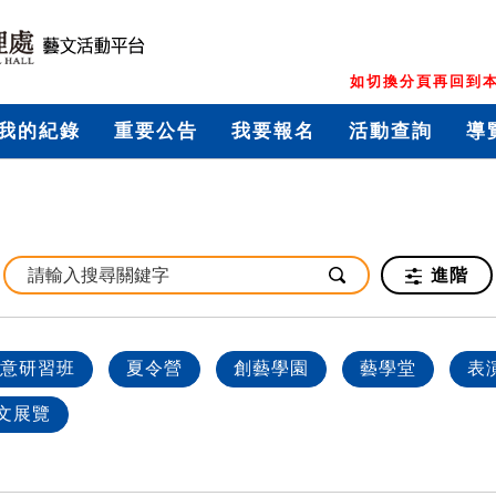
如切換分頁再回到本
我的紀錄
重要公告
我要報名
活動查詢
導
進階
意研習班
夏令營
創藝學園
藝學堂
表
文展覽