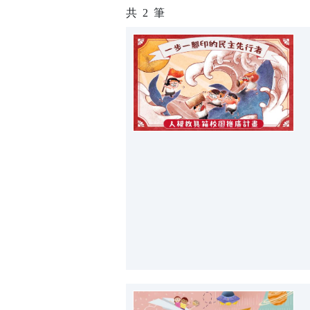
共
2
筆