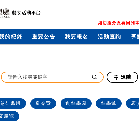
如切換分頁再回到本
我的紀錄
重要公告
我要報名
活動查詢
導
進階
意研習班
夏令營
創藝學園
藝學堂
表
文展覽