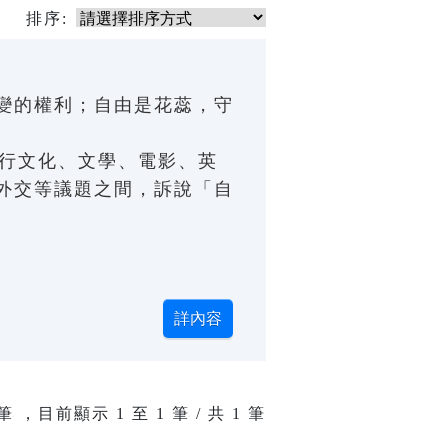
排序:
變的權利；自由是花蕊，守
流行文化、文學、電影、英
外交等議題之間，訴說「自
筆 ，目前顯示
1
至
1
筆 / 共 1 筆