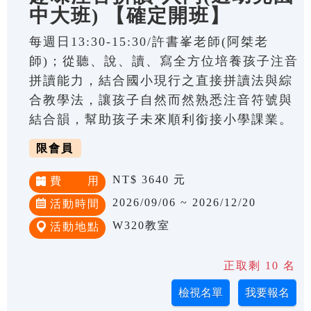
中大班) 【確定開班】
每週日13:30-15:30/許書峯老師(阿桀老
師)；從聽、說、讀、寫全方位培養孩子注音
拼讀能力，結合國小現行之直接拼讀法與綜
合教學法，讓孩子自然而然熟悉注音符號與
結合韻，幫助孩子未來順利銜接小學課業。
限會員
NT$ 3640 元
費 用
2026/09/06 ~ 2026/12/20
活動時間
W320教室
活動地點
正取剩 10 名