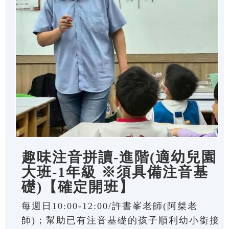
趣味注音拼讀-進階(適幼兒園
大班-1年級 ※須具備注音基
礎)【確定開班】
每週日10:00-12:00/許書峯老師(阿桀老
師)；幫助已有注音基礎的孩子順利幼小銜接