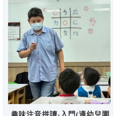
趣味注音拼讀-入門(適幼兒園