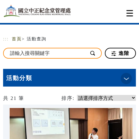
跳到主要內容
網站導覽
:::
首頁
> 活動查詢
進階
活動分類
共
21
筆
排序: