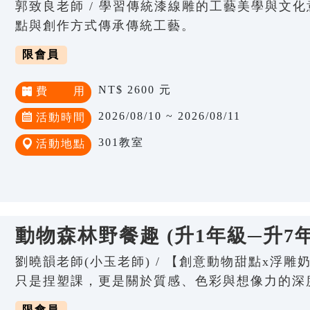
郭致良老師 / 學習傳統漆線雕的工藝美學與文
點與創作方式傳承傳統工藝。
限會員
NT$ 2600 元
費 用
2026/08/10 ~ 2026/08/11
活動時間
301教室
活動地點
動物森林野餐趣 (升1年級─升7
劉曉韻老師(小玉老師) / 【創意動物甜點x浮雕
只是捏塑課，更是關於質感、色彩與想像力的深
限會員