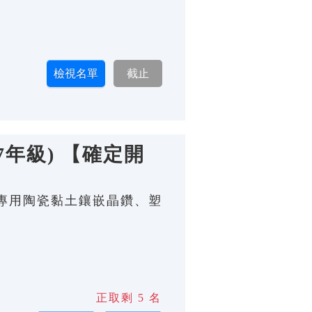
7年級) 【確定開
珠寶專用陶瓷黏土鑲嵌晶鑽、塑
正取剩 5 名