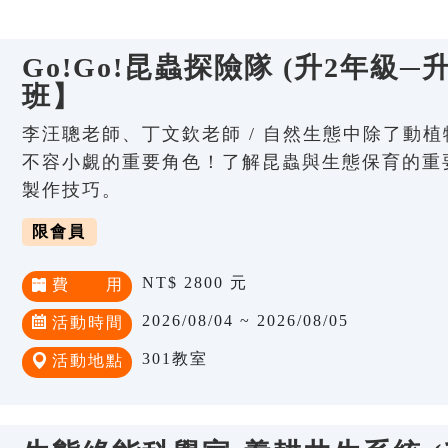
Go!Go!昆蟲探險隊 (升2年級─
班】
李汪聰老師、丁文欽老師 / 自然生態中除了動
不容小覷的重要角色！了解昆蟲與生態保育的重
製作技巧。
限會員
NT$ 2800 元
費 用
2026/08/04 ~ 2026/08/05
活動時間
301教室
活動地點