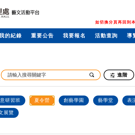
如切換分頁再回到本
我的紀錄
重要公告
我要報名
活動查詢
導
進階
意研習班
夏令營
創藝學園
藝學堂
表
文展覽