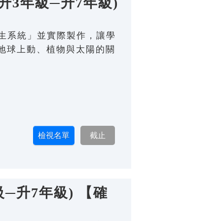
升3年級─升7年級)
共生系統」並實際製作，讓學
地球上動、植物與太陽的關
─升7年級) 【確