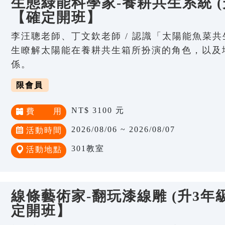
生態綠能科學家-養耕共生系統 (
【確定開班】
李汪聰老師、丁文欽老師 / 認識「太陽能魚菜
生瞭解太陽能在養耕共生箱所扮演的角色，以及
係。
限會員
NT$ 3100 元
費 用
2026/08/06 ~ 2026/08/07
活動時間
301教室
活動地點
線條藝術家-翻玩漆線雕 (升3年級
定開班】