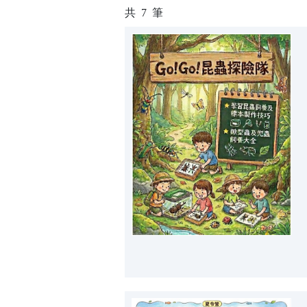
共
7
筆