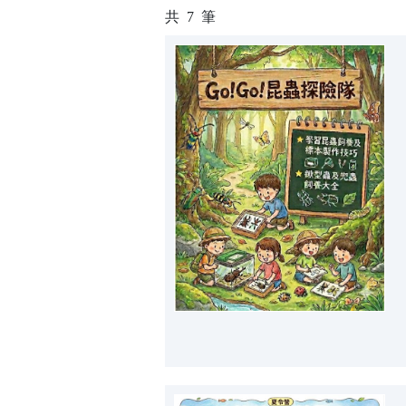
共
7
筆