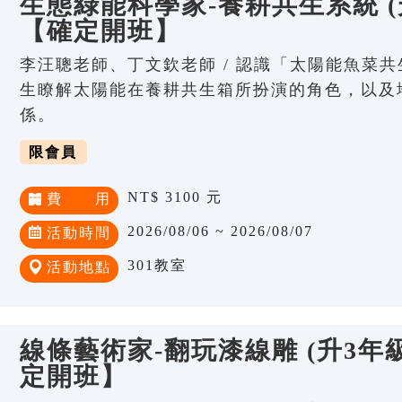
生態綠能科學家-養耕共生系統 (
【確定開班】
李汪聰老師、丁文欽老師 / 認識「太陽能魚菜
生瞭解太陽能在養耕共生箱所扮演的角色，以及
係。
限會員
NT$ 3100 元
費 用
2026/08/06 ~ 2026/08/07
活動時間
301教室
活動地點
線條藝術家-翻玩漆線雕 (升3年級
定開班】