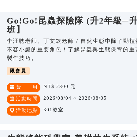
Go!Go!昆蟲探險隊 (升2年級─
班】
李汪聰老師、丁文欽老師 / 自然生態中除了動
不容小覷的重要角色！了解昆蟲與生態保育的重
製作技巧。
限會員
NT$ 2800 元
費 用
2026/08/04 ~ 2026/08/05
活動時間
301教室
活動地點