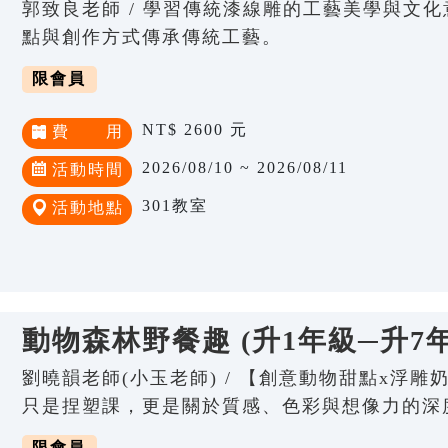
郭致良老師 / 學習傳統漆線雕的工藝美學與文
點與創作方式傳承傳統工藝。
限會員
NT$ 2600 元
費 用
2026/08/10 ~ 2026/08/11
活動時間
301教室
活動地點
動物森林野餐趣 (升1年級─升7
劉曉韻老師(小玉老師) / 【創意動物甜點x浮雕
只是捏塑課，更是關於質感、色彩與想像力的深
限會員