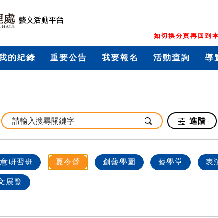
如切換分頁再回到本
我的紀錄
重要公告
我要報名
活動查詢
導
進階
意研習班
夏令營
創藝學園
藝學堂
表
文展覽