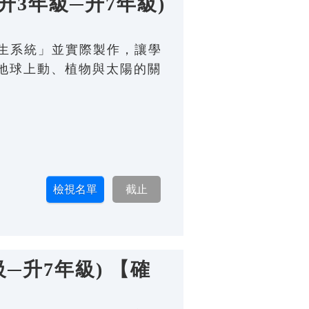
升3年級─升7年級)
共生系統」並實際製作，讓學
地球上動、植物與太陽的關
─升7年級) 【確