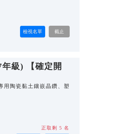
7年級) 【確定開
珠寶專用陶瓷黏土鑲嵌晶鑽、塑
正取剩 5 名