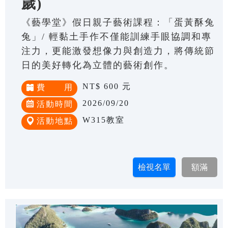
歲)
《藝學堂》假日親子藝術課程：「蛋黃酥兔
兔」/ 輕黏土手作不僅能訓練手眼協調和專
注力，更能激發想像力與創造力，將傳統節
日的美好轉化為立體的藝術創作。
NT$ 600 元
費 用
2026/09/20
活動時間
W315教室
活動地點