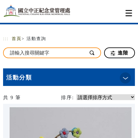
跳到主要內容
網站導覽
:::
首頁
> 活動查詢
進階
活動分類
共
9
筆
排序: