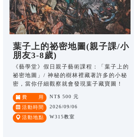
葉子上的祕密地圖(親子課/小
朋友3-8歲)
《藝學堂》假日親子藝術課程：「葉子上的
祕密地圖」/ 神秘的樹林裡藏著許多的小秘
密，當你仔細觀察就會發現葉子藏寶圖！
NT$ 500 元
費 用
2026/09/06
活動時間
W315教室
活動地點