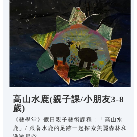
高山水鹿(親子課/小朋友3-8
歲)
《藝學堂》假日親子藝術課程：「高山水
鹿」/ 跟著水鹿的足跡一起探索美麗森林和
浩瀚星空。