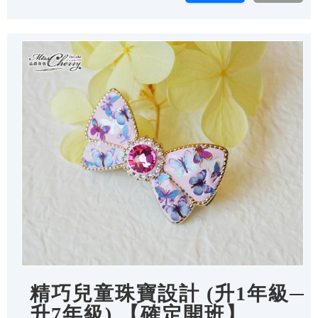
精巧兒童珠寶設計 (升1年級─
升7年級) 【確定開班】