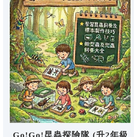
Go!Go!昆蟲探險隊 (升2年級