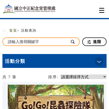
跳到主要內容
網站導覽
:::
首頁
> 活動查詢
進階
活動分類
共
7
筆
排序: