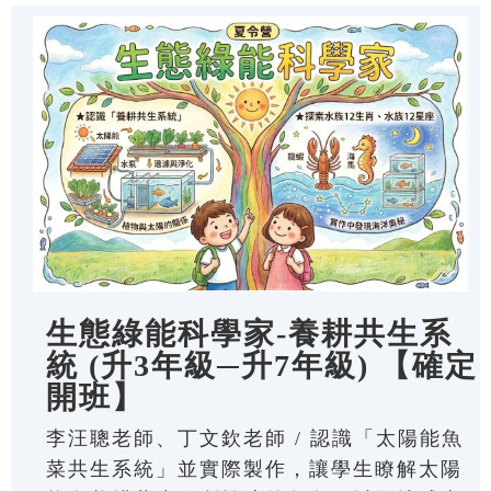
生態綠能科學家-養耕共生系
統 (升3年級─升7年級) 【確定
開班】
李汪聰老師、丁文欽老師 / 認識「太陽能魚
菜共生系統」並實際製作，讓學生瞭解太陽