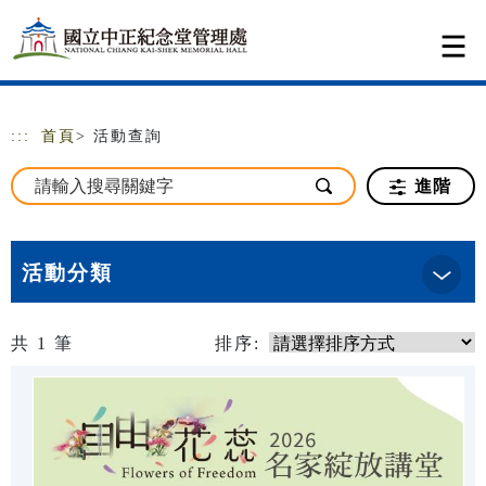
跳到主要內容
網站導覽
:::
首頁
> 活動查詢
進階
活動分類
共
1
筆
排序: