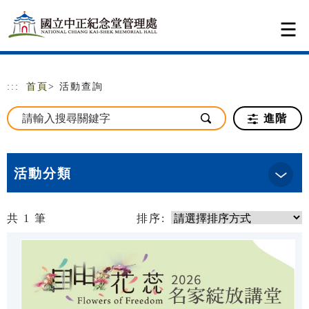
跳到主要內容
網站導覽
:::
首頁
> 活動查詢
進階
活動分類
共
1
筆
排序: