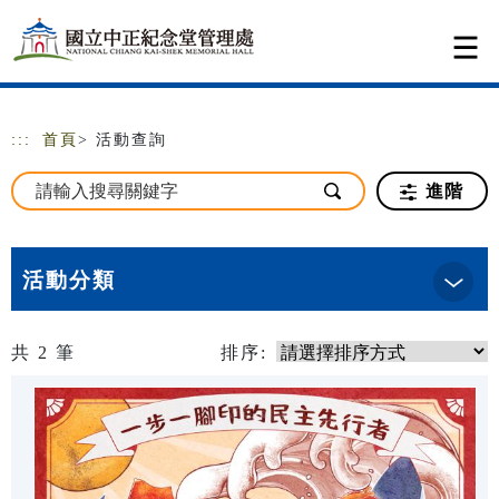
跳到主要內容
網站導覽
:::
首頁
> 活動查詢
進階
活動分類
共
2
筆
排序: