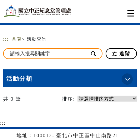
跳到主要內容
網站導覽
:::
首頁
> 活動查詢
進階
活動分類
共
0
筆
排序:
:::
地址：100012- 臺北市中正區中山南路21