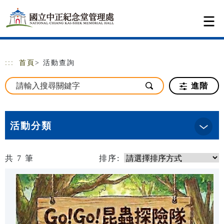
跳到主要內容
網站導覽
:::
首頁
> 活動查詢
進階
活動分類
共
7
筆
排序: