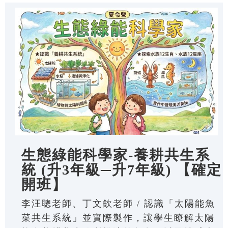
生態綠能科學家-養耕共生系
統 (升3年級─升7年級) 【確定
開班】
李汪聰老師、丁文欽老師 / 認識「太陽能魚
菜共生系統」並實際製作，讓學生瞭解太陽