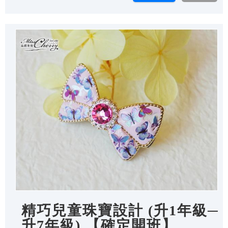
精巧兒童珠寶設計 (升1年級─
升7年級) 【確定開班】