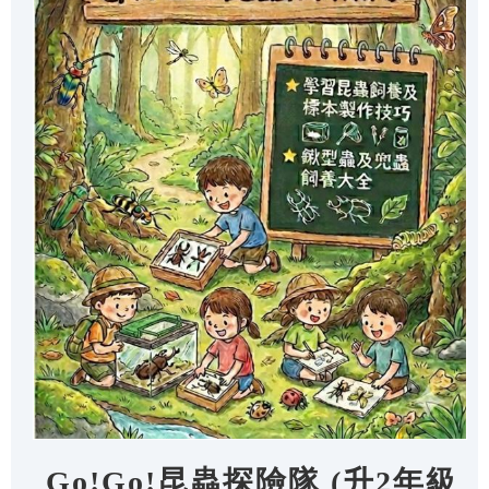
Go!Go!昆蟲探險隊 (升2年級