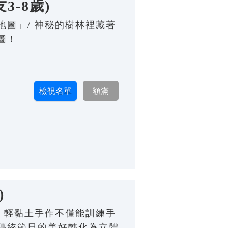
-8歲)
圖」/ 神秘的樹林裡藏著
圖！
)
 輕黏土手作不僅能訓練手
傳統節日的美好轉化為立體