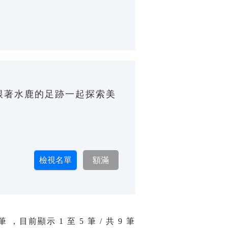
跟著水鹿的足跡一起探索美
筆 ，目前顯示
1
至
5
筆 / 共 9 筆