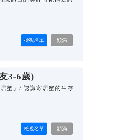
3-6歲)
居蟹」/ 認識寄居蟹的生存