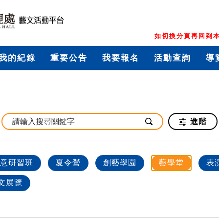
如切換分頁再回到本
我的紀錄
重要公告
我要報名
活動查詢
導
進階
意研習班
夏令營
創藝學園
藝學堂
表
文展覽