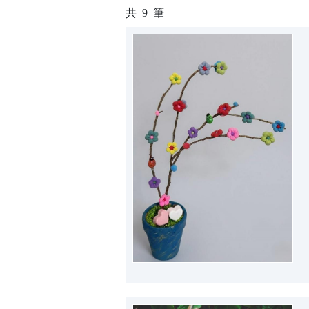
共
9
筆