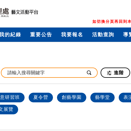
如切換分頁再回到本
我的紀錄
重要公告
我要報名
活動查詢
導
進階
意研習班
夏令營
創藝學園
藝學堂
表
文展覽