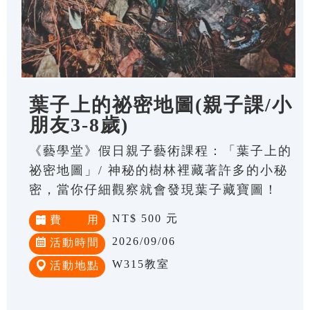
葉子上的祕密地圖(親子課/小
朋友3-8歲)
《藝學堂》假日親子藝術課程：「葉子上的
祕密地圖」/ 神秘的樹林裡藏著許多的小秘
密，當你仔細觀察就會發現葉子藏寶圖！
NT$ 500 元
費 用
2026/09/06
活動時間
W315教室
活動地點