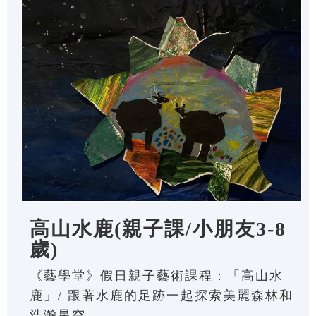
高山水鹿(親子課/小朋友3-8
歲)
《藝學堂》假日親子藝術課程：「高山水
鹿」/ 跟著水鹿的足跡一起探索美麗森林和
浩瀚星空。