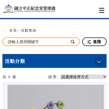
跳到主要內容
網站導覽
:::
首頁
> 活動查詢
進階
活動分類
共
9
筆
排序: