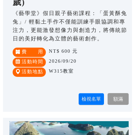
歲)
《藝學堂》假日親子藝術課程：「蛋黃酥兔
兔」/ 輕黏土手作不僅能訓練手眼協調和專
注力，更能激發想像力與創造力，將傳統節
日的美好轉化為立體的藝術創作。
NT$ 600 元
費 用
2026/09/20
活動時間
W315教室
活動地點