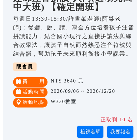
中大班) 【確定開班】
每週日13:30-15:30/許書峯老師(阿桀老
師)；從聽、說、讀、寫全方位培養孩子注音
拼讀能力，結合國小現行之直接拼讀法與綜
合教學法，讓孩子自然而然熟悉注音符號與
結合韻，幫助孩子未來順利銜接小學課業。
限會員
NT$ 3640 元
費 用
2026/09/06 ~ 2026/12/20
活動時間
W320教室
活動地點
正取剩 10 名