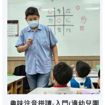
趣味注音拼讀-入門(適幼兒園