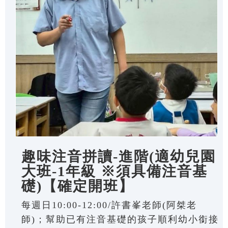
趣味注音拼讀-進階(適幼兒園
大班-1年級 ※須具備注音基
礎)【確定開班】
每週日10:00-12:00/許書峯老師(阿桀老
師)；幫助已有注音基礎的孩子順利幼小銜接