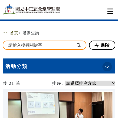
跳到主要內容
網站導覽
:::
首頁
> 活動查詢
進階
活動分類
共
21
筆
排序: