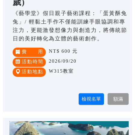
歲)
《藝學堂》假日親子藝術課程：「蛋黃酥兔
兔」/ 輕黏土手作不僅能訓練手眼協調和專
注力，更能激發想像力與創造力，將傳統節
日的美好轉化為立體的藝術創作。
NT$ 600 元
費 用
2026/09/20
活動時間
W315教室
活動地點