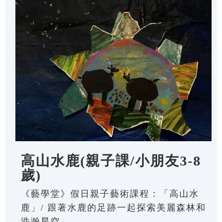
高山水鹿(親子課/小朋友3-8
歲)
《藝學堂》假日親子藝術課程：「高山水
鹿」/ 跟著水鹿的足跡一起探索美麗森林和
浩瀚星空。