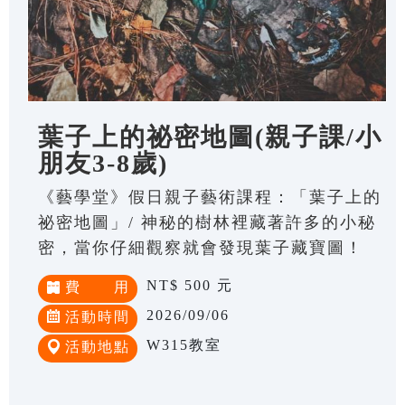
葉子上的祕密地圖(親子課/小
朋友3-8歲)
《藝學堂》假日親子藝術課程：「葉子上的
祕密地圖」/ 神秘的樹林裡藏著許多的小秘
密，當你仔細觀察就會發現葉子藏寶圖！
NT$ 500 元
費 用
2026/09/06
活動時間
W315教室
活動地點