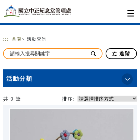
跳到主要內容
網站導覽
:::
首頁
> 活動查詢
進階
活動分類
共
9
筆
排序: