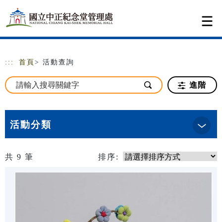
跳到主要內容
網站導覽
:::
首頁
> 活動查詢
進階
活動分類
共
9
筆
排序: