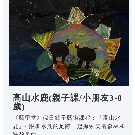
高山水鹿(親子課/小朋友3-8
歲)
《藝學堂》假日親子藝術課程：「高山水
鹿」/ 跟著水鹿的足跡一起探索美麗森林和
浩瀚星空。