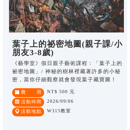
葉子上的祕密地圖(親子課/小
朋友3-8歲)
《藝學堂》假日親子藝術課程：「葉子上的
祕密地圖」/ 神秘的樹林裡藏著許多的小秘
密，當你仔細觀察就會發現葉子藏寶圖！
NT$ 500 元
費 用
2026/09/06
活動時間
W315教室
活動地點