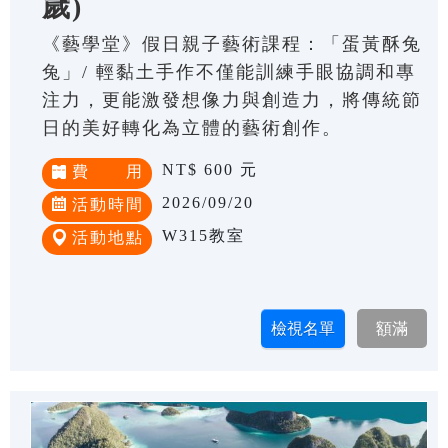
歲)
《藝學堂》假日親子藝術課程：「蛋黃酥兔
兔」/ 輕黏土手作不僅能訓練手眼協調和專
注力，更能激發想像力與創造力，將傳統節
日的美好轉化為立體的藝術創作。
NT$ 600 元
費 用
2026/09/20
活動時間
W315教室
活動地點