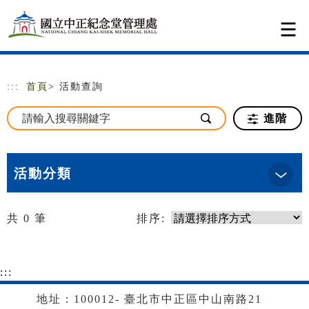
跳到主要內容
網站導覽
:::
首頁
> 活動查詢
進階
活動分類
共
0
筆
排序:
:::
地址：100012- 臺北市中正區中山南路21