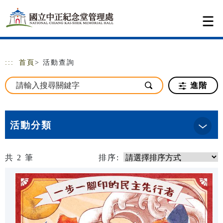
跳到主要內容
網站導覽
:::
首頁
> 活動查詢
進階
活動分類
共
2
筆
排序: