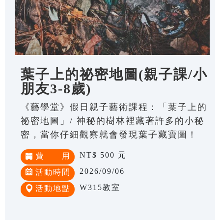
葉子上的祕密地圖(親子課/小
朋友3-8歲)
《藝學堂》假日親子藝術課程：「葉子上的
祕密地圖」/ 神秘的樹林裡藏著許多的小秘
密，當你仔細觀察就會發現葉子藏寶圖！
NT$ 500 元
費 用
2026/09/06
活動時間
W315教室
活動地點