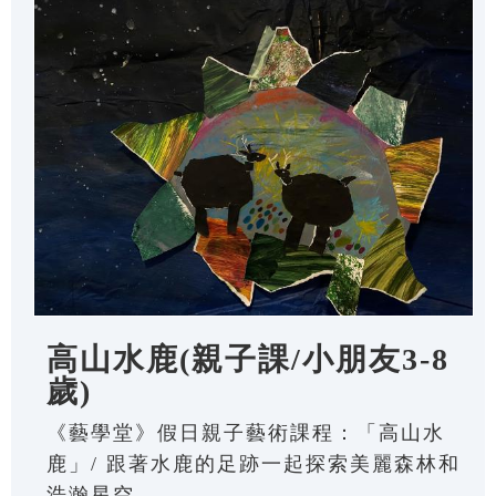
高山水鹿(親子課/小朋友3-8
歲)
《藝學堂》假日親子藝術課程：「高山水
鹿」/ 跟著水鹿的足跡一起探索美麗森林和
浩瀚星空。