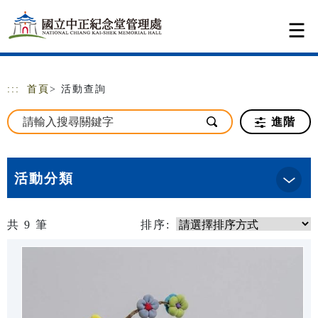
跳到主要內容
網站導覽
:::
首頁
> 活動查詢
進階
活動分類
共
9
筆
排序: