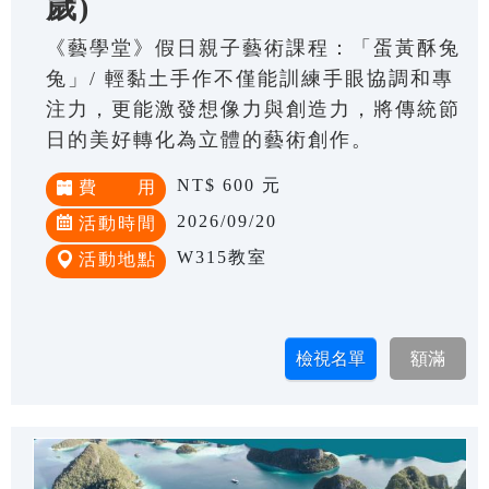
歲)
《藝學堂》假日親子藝術課程：「蛋黃酥兔
兔」/ 輕黏土手作不僅能訓練手眼協調和專
注力，更能激發想像力與創造力，將傳統節
日的美好轉化為立體的藝術創作。
NT$ 600 元
費 用
2026/09/20
活動時間
W315教室
活動地點