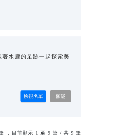
跟著水鹿的足跡一起探索美
筆 ，目前顯示
1
至
5
筆 / 共 9 筆