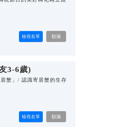
3-6歲)
居蟹」/ 認識寄居蟹的生存