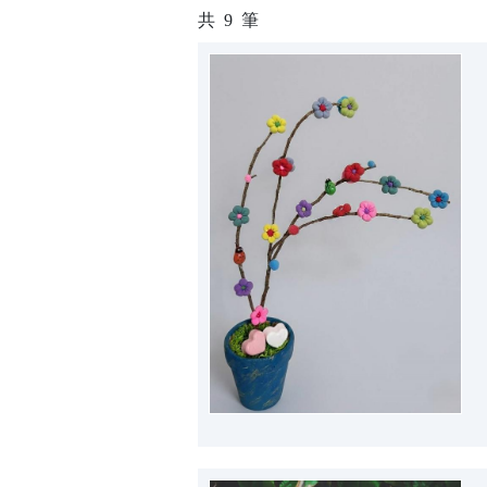
共
9
筆