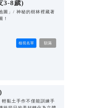
-8歲)
圖」/ 神秘的樹林裡藏著
圖！
)
 輕黏土手作不僅能訓練手
傳統節日的美好轉化為立體