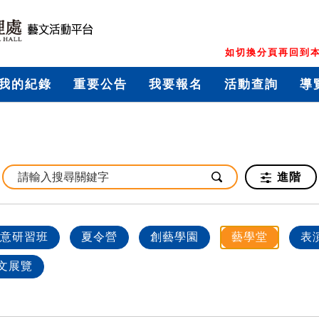
如切換分頁再回到本
我的紀錄
重要公告
我要報名
活動查詢
導
進階
意研習班
夏令營
創藝學園
藝學堂
表
文展覽