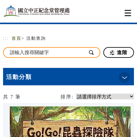
跳到主要內容
網站導覽
:::
首頁
> 活動查詢
進階
活動分類
共
7
筆
排序: