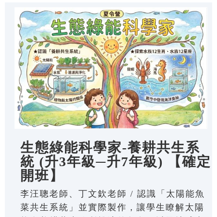
生態綠能科學家-養耕共生系
統 (升3年級─升7年級) 【確定
開班】
李汪聰老師、丁文欽老師 / 認識「太陽能魚
菜共生系統」並實際製作，讓學生瞭解太陽