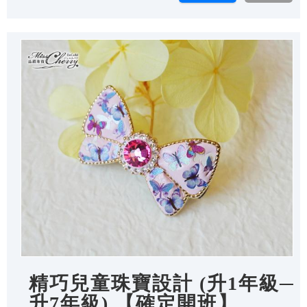
精巧兒童珠寶設計 (升1年級─
升7年級) 【確定開班】