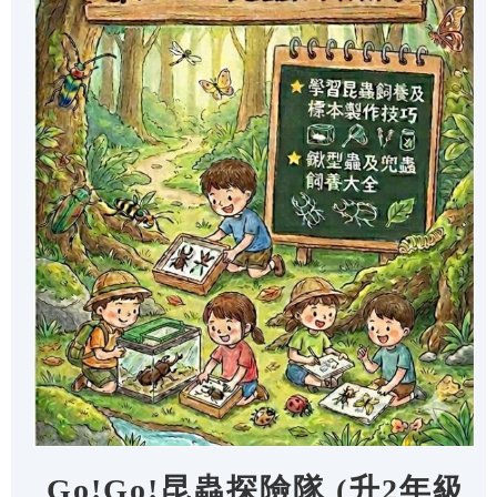
Go!Go!昆蟲探險隊 (升2年級