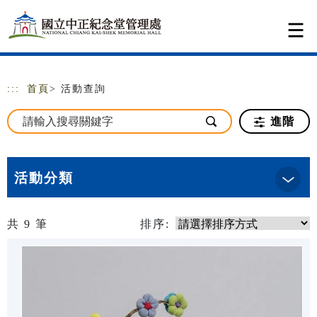
跳到主要內容
網站導覽
:::
首頁
> 活動查詢
進階
活動分類
共
9
筆
排序: