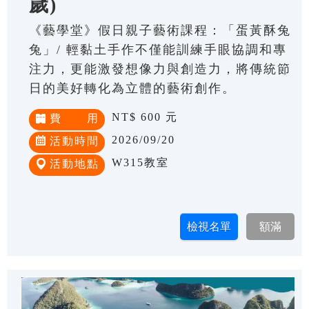
歲)
《藝學堂》假日親子藝術課程：「蛋黃酥兔
兔」/ 輕黏土手作不僅能訓練手眼協調和專
注力，更能激發想像力與創造力，將傳統節
日的美好轉化為立體的藝術創作。
NT$ 600 元
費 用
2026/09/20
活動時間
W315教室
活動地點