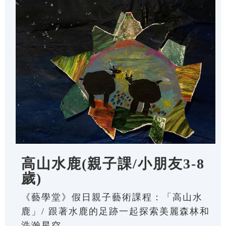
高山水鹿(親子課/小朋友3-8
歲)
《藝學堂》假日親子藝術課程：「高山水
鹿」/ 跟著水鹿的足跡一起探索美麗森林和
浩瀚星空。