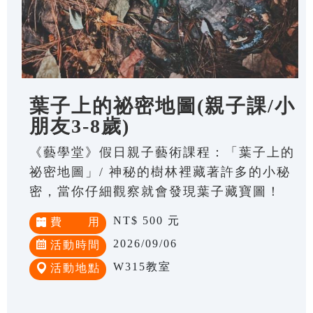
葉子上的祕密地圖(親子課/小
朋友3-8歲)
《藝學堂》假日親子藝術課程：「葉子上的
祕密地圖」/ 神秘的樹林裡藏著許多的小秘
密，當你仔細觀察就會發現葉子藏寶圖！
NT$ 500 元
費 用
2026/09/06
活動時間
W315教室
活動地點