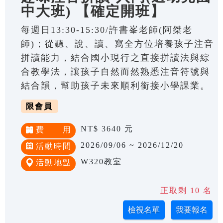
中大班) 【確定開班】
每週日13:30-15:30/許書峯老師(阿桀老
師)；從聽、說、讀、寫全方位培養孩子注音
拼讀能力，結合國小現行之直接拼讀法與綜
合教學法，讓孩子自然而然熟悉注音符號與
結合韻，幫助孩子未來順利銜接小學課業。
限會員
NT$ 3640 元
費 用
2026/09/06 ~ 2026/12/20
活動時間
W320教室
活動地點
正取剩 10 名