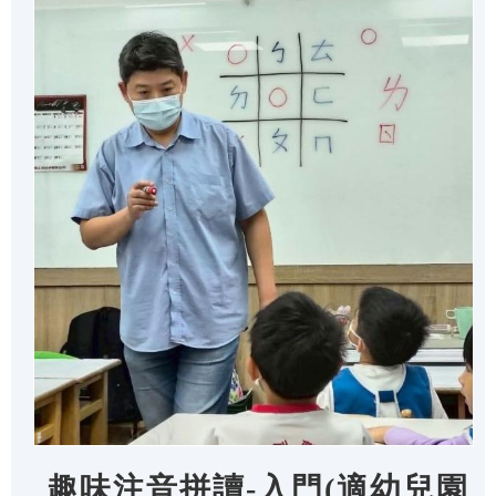
趣味注音拼讀-入門(適幼兒園