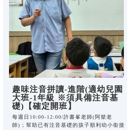
趣味注音拼讀-進階(適幼兒園
大班-1年級 ※須具備注音基
礎)【確定開班】
每週日10:00-12:00/許書峯老師(阿桀老
師)；幫助已有注音基礎的孩子順利幼小銜接