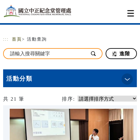
跳到主要內容
網站導覽
:::
首頁
> 活動查詢
進階
活動分類
共
21
筆
排序: