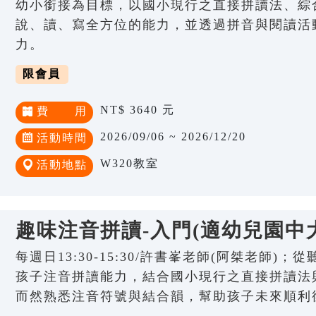
幼小銜接為目標，以國小現行之直接拼讀法、綜
說、讀、寫全方位的能力，並透過拼音與閱讀活
力。
限會員
NT$ 3640 元
費 用
2026/09/06 ~ 2026/12/20
活動時間
W320教室
活動地點
趣味注音拼讀-入門(適幼兒園中
每週日13:30-15:30/許書峯老師(阿桀老師)
孩子注音拼讀能力，結合國小現行之直接拼讀法
而然熟悉注音符號與結合韻，幫助孩子未來順利