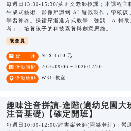
每週日13:30-15:30/蘇正文老師授課；本課程
生成式藝術、影像辨識到 AI 遊戲製作，帶領孩子
學習神器。採循序漸進方式教學，強調「AI輔助
考」，培養孩子的科技素養與創意思維。
限會員
NT$ 3510 元
費 用
2026/09/06 ~ 2026/12/20
活動時間
W312教室
活動地點
趣味注音拼讀-進階(適幼兒園大班
注音基礎)【確定開班】
每週日10:00-12:00/許書峯老師(阿桀老師)