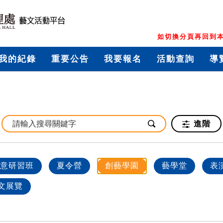
如切換分頁再回到本
我的紀錄
重要公告
我要報名
活動查詢
導
進階
意研習班
夏令營
創藝學園
藝學堂
表
文展覽