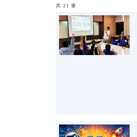
共
21
筆