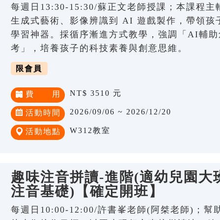
每週日13:30-15:30/蘇正文老師授課；本課程
生成式藝術、影像辨識到 AI 遊戲製作，帶領孩子
學習神器。採循序漸進方式教學，強調「AI輔助
考」，培養孩子的科技素養與創意思維。
限會員
NT$ 3510 元
費 用
2026/09/06 ~ 2026/12/20
活動時間
W312教室
活動地點
趣味注音拼讀-進階(適幼兒園大班
注音基礎)【確定開班】
每週日10:00-12:00/許書峯老師(阿桀老師)