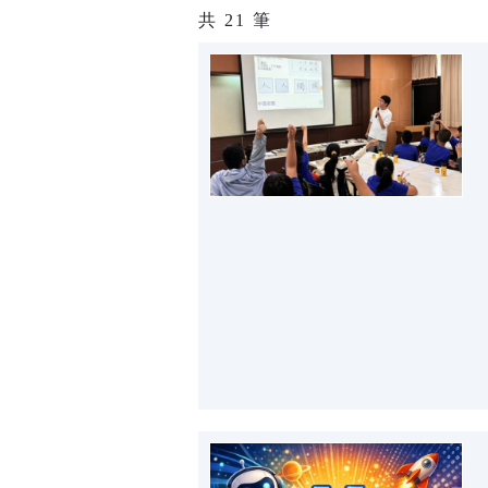
共
21
筆