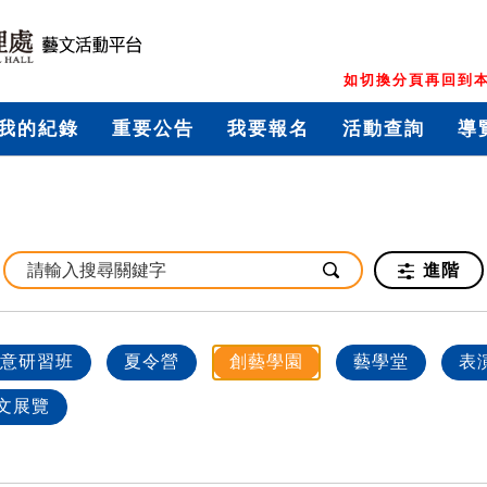
如切換分頁再回到本
我的紀錄
重要公告
我要報名
活動查詢
導
進階
意研習班
夏令營
創藝學園
藝學堂
表
文展覽