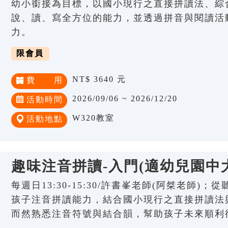
幼小銜接為目標，以國小現行之直接拼讀法、綜
說、讀、寫全方位的能力，並透過拼音與閱讀活
力。
限會員
NT$ 3640 元
費 用
2026/09/06 ~ 2026/12/20
活動時間
W320教室
活動地點
趣味注音拼讀-入門(適幼兒園中
每週日13:30-15:30/許書峯老師(阿桀老師)
孩子注音拼讀能力，結合國小現行之直接拼讀法
而然熟悉注音符號與結合韻，幫助孩子未來順利