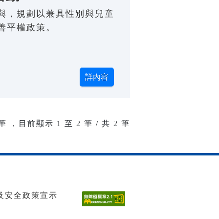
與，規劃以兼具性別與兒童
善平權政策。
筆 ，目前顯示
1
至
2
筆 / 共 2 筆
及安全政策宣示