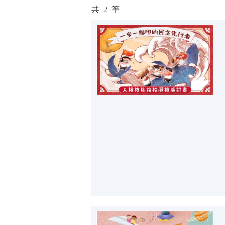
共
2
筆