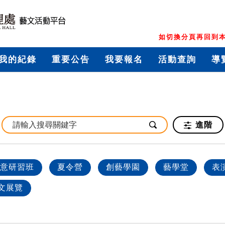
如切換分頁再回到本
我的紀錄
重要公告
我要報名
活動查詢
導
進階
意研習班
夏令營
創藝學園
藝學堂
表
文展覽