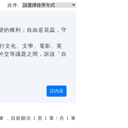
排序:
變的權利；自由是花蕊，守
流行文化、文學、電影、英
外交等議題之間，訴說「自
筆 ，目前顯示
1
至
1
筆 / 共 1 筆