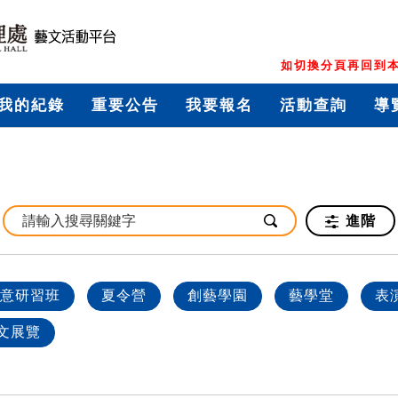
如切換分頁再回到本
我的紀錄
重要公告
我要報名
活動查詢
導
進階
意研習班
夏令營
創藝學園
藝學堂
表
文展覽