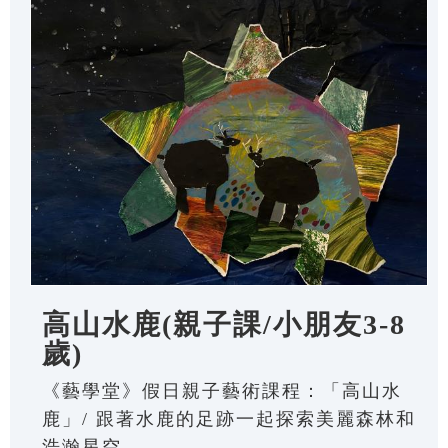
高山水鹿(親子課/小朋友3-8
歲)
《藝學堂》假日親子藝術課程：「高山水
鹿」/ 跟著水鹿的足跡一起探索美麗森林和
浩瀚星空。