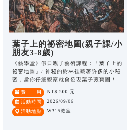
葉子上的祕密地圖(親子課/小
朋友3-8歲)
《藝學堂》假日親子藝術課程：「葉子上的
祕密地圖」/ 神秘的樹林裡藏著許多的小秘
密，當你仔細觀察就會發現葉子藏寶圖！
NT$ 500 元
費 用
2026/09/06
活動時間
W315教室
活動地點