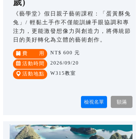
歲)
《藝學堂》假日親子藝術課程：「蛋黃酥兔
兔」/ 輕黏土手作不僅能訓練手眼協調和專
注力，更能激發想像力與創造力，將傳統節
日的美好轉化為立體的藝術創作。
NT$ 600 元
費 用
2026/09/20
活動時間
W315教室
活動地點