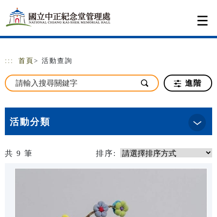
跳到主要內容
網站導覽
:::
首頁
> 活動查詢
進階
活動分類
共
9
筆
排序: