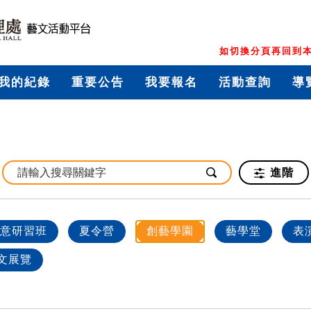
如切換分頁再回到本
我的紀錄
重要公告
我要報名
活動查詢
導
進階
意研習班
夏令營
創藝學園
藝學堂
表
文展覽