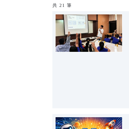
共
21
筆