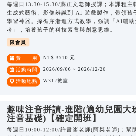
每週日13:30-15:30/蘇正文老師授課；本課程
生成式藝術、影像辨識到 AI 遊戲製作，帶領孩子
學習神器。採循序漸進方式教學，強調「AI輔助
考」，培養孩子的科技素養與創意思維。
限會員
NT$ 3510 元
費 用
2026/09/06 ~ 2026/12/20
活動時間
W312教室
活動地點
趣味注音拼讀-進階(適幼兒園大班
注音基礎)【確定開班】
每週日10:00-12:00/許書峯老師(阿桀老師)