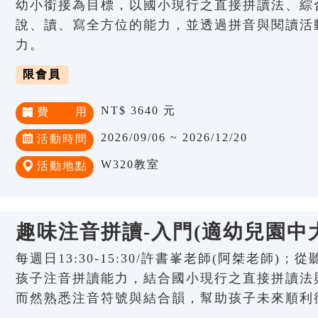
幼小銜接為目標，以國小現行之直接拼讀法、綜
說、讀、寫全方位的能力，並透過拼音與閱讀活
力。
限會員
NT$ 3640 元
費 用
2026/09/06 ~ 2026/12/20
活動時間
W320教室
活動地點
趣味注音拼讀-入門(適幼兒園中
每週日13:30-15:30/許書峯老師(阿桀老師)
孩子注音拼讀能力，結合國小現行之直接拼讀法
而然熟悉注音符號與結合韻，幫助孩子未來順利