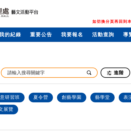
如切換分頁再回到本
我的紀錄
重要公告
我要報名
活動查詢
導
進階
意研習班
夏令營
創藝學園
藝學堂
表
文展覽