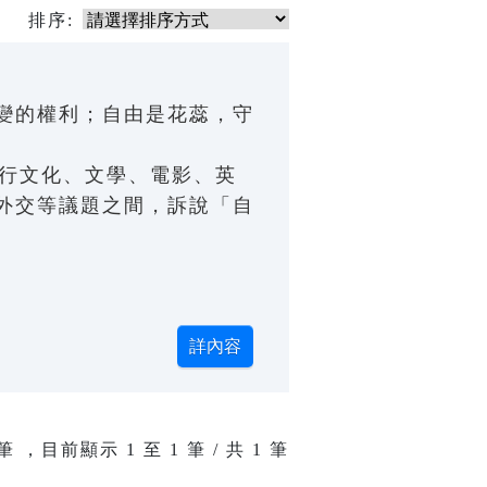
排序:
變的權利；自由是花蕊，守
流行文化、文學、電影、英
外交等議題之間，訴說「自
筆 ，目前顯示
1
至
1
筆 / 共 1 筆