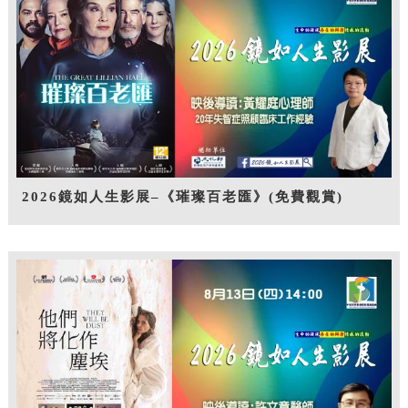
2026鏡如人生影展–《璀璨百老匯》(免費觀賞)