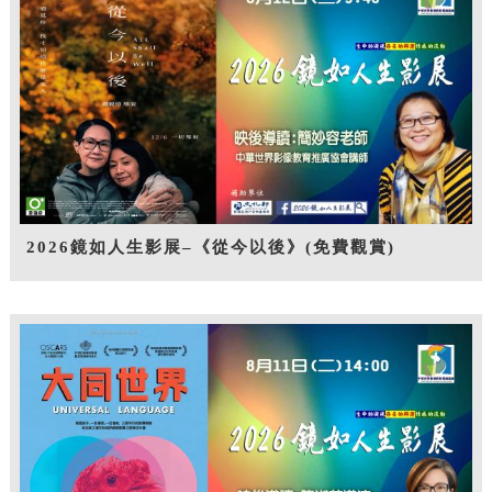
2026鏡如人生影展–《從今以後》(免費觀賞)