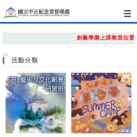
跳到主要內容
網站導覽
Togg
navi
網
站
創藝學園上課教室位置圖
主
:::
題
活動分類