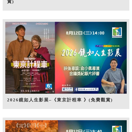
賞)
2026鏡如人生影展–《東京計程車 》(免費觀賞)