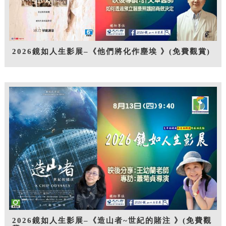
2026鏡如人生影展–《他們將化作塵埃 》(免費觀賞)
2026鏡如人生影展–《造山者~世紀的賭注 》(免費觀