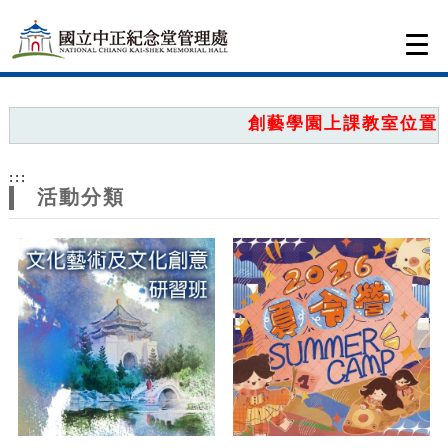
跳到主要內容
網站導覽
Togg
navi
網
站
創藝學園上課教室位置圖
主
:::
題
活動分類