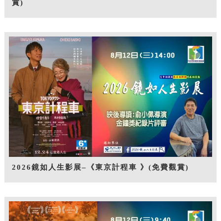
賞)
2026鏡如人生影展–《東京計程車 》(免費觀賞)