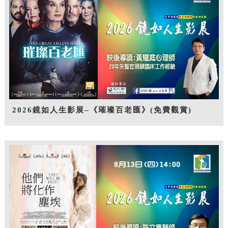
2026鏡如人生影展–《璀璨百老匯》(免費觀賞)