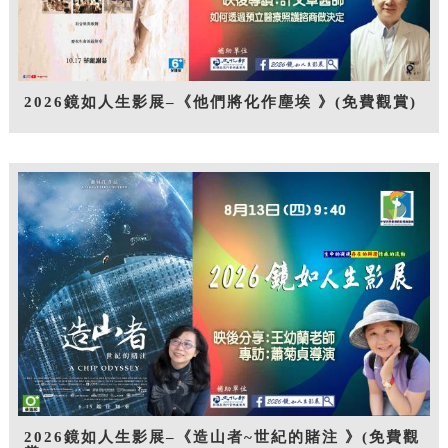
2026鏡如人生影展–《他們將化作塵埃 》(免費觀賞)
2026鏡如人生影展–《造山者~世紀的賭注 》(免費觀