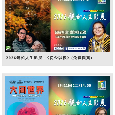
2026鏡如人生影展–《從今以後》(免費觀賞)