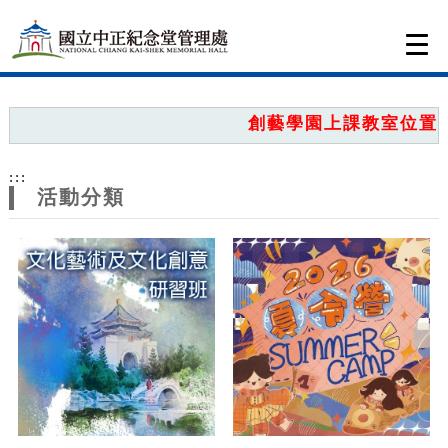
跳到主要內容
網站導覽
Togg
navi
網
站
創藝學園上課教室位置圖，
主
:::
題
活動分類