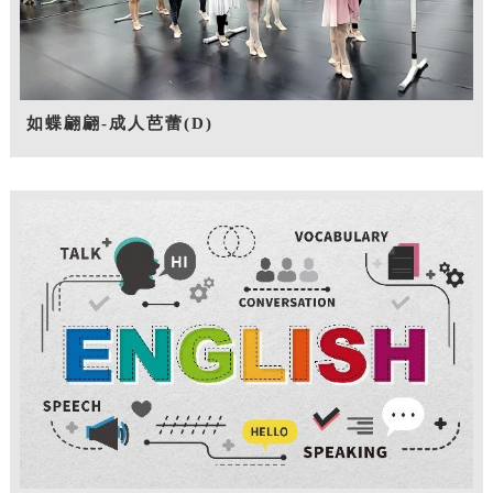
如蝶翩翩-成人芭蕾(D)