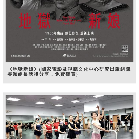
《地獄新娘》(國家電影及視聽文化中心研究出版組陳
睿穎組長映後分享，免費觀賞)