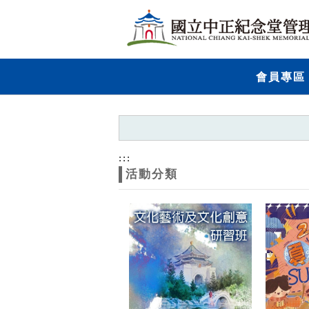
跳到主要內容
網站導覽
網
會員專區
站
主
題
:::
活動分類