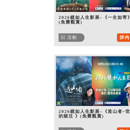
2026鏡如人生影展–《一生如寄
(免費觀賞)
活動
詳內
2026鏡如人生影展–《造山者~
的賭注 》(免費觀賞)