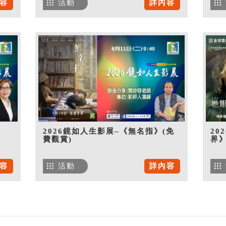
容
活動
詳內容
》
2026鏡如人生影展–《無名指》(免
20
費觀賞)
界》
容
活動
詳內容