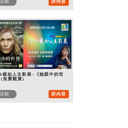
活動
詳內容
26鏡如人生影展–《她眼中的世
(免費觀賞)
活動
詳內容