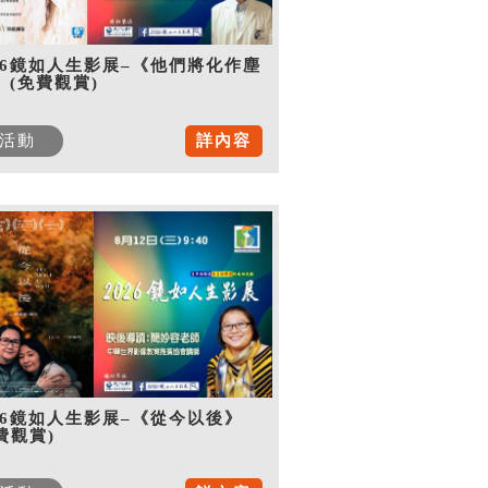
26鏡如人生影展–《他們將化作塵
》(免費觀賞)
活動
詳內容
26鏡如人生影展–《從今以後》
費觀賞)