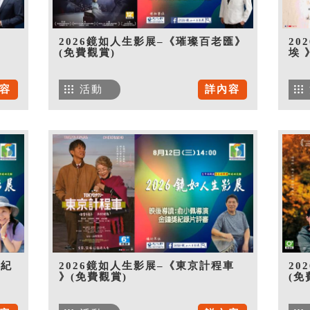
》
2026鏡如人生影展–《璀璨百老匯》
20
(免費觀賞)
埃 
容
活動
詳內容
世紀
2026鏡如人生影展–《東京計程車
20
》(免費觀賞)
(免