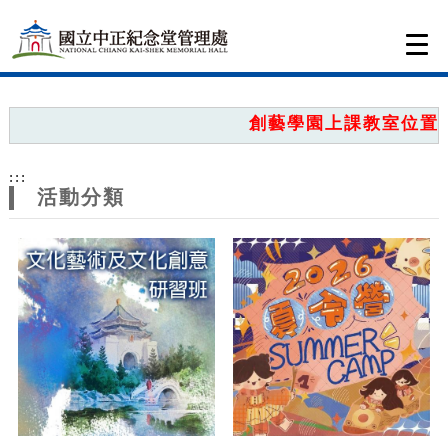
跳到主要內容
網站導覽
Togg
navi
網
站
創藝學園上課教室位置圖
主
:::
題
活動分類