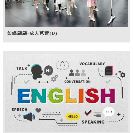
如蝶翩翩-成人芭蕾(D)