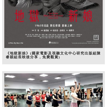
《地獄新娘》(國家電影及視聽文化中心研究出版組陳
睿穎組長映後分享，免費觀賞)