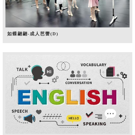
如蝶翩翩-成人芭蕾(D)