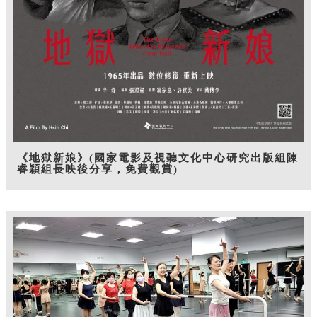
《地獄新娘》(國家電影及視聽文化中心研究出版組陳
睿穎組長映後分享，免費觀賞)