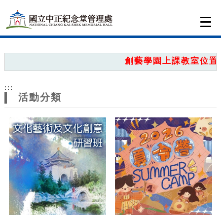
跳到主要內容
網站導覽
Togg
navi
網
站
創藝學園上課教室位置圖
主
:::
題
活動分類