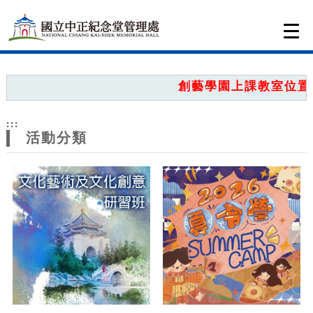
跳到主要內容
網站導覽
Togg
navi
網
站
創藝學園上課教室位置圖
主
:::
題
活動分類