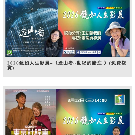
2026鏡如人生影展–《造山者~世紀的賭注 》(免費觀
賞)