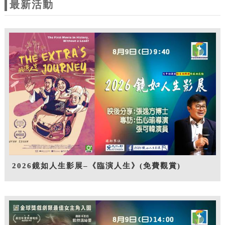
最新活動
2026鏡如人生影展–《臨演人生》(免費觀賞)